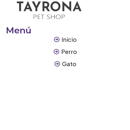
Menú
Inicio
Perro
Gato
Otros Animales
Contáctanos
Contáctanos
+57 317 3945894
info@tayronapetshop.com