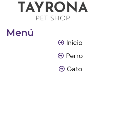
Menú
Inicio
Perro
Gato
Otros Animales
Contáctanos
Contáctanos
+57 317 3945894
info@tayronapetshop.com