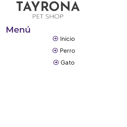
Menú
Inicio
Perro
Gato
Otros Animales
Contáctanos
Contáctanos
+57 317 3945894
info@tayronapetshop.com