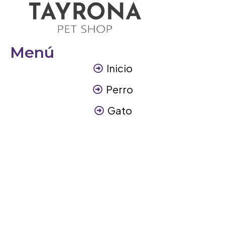
Menú
Inicio
Perro
Gato
Otros Animales
Contáctanos
Contáctanos
+57 317 3945894
info@tayronapetshop.com