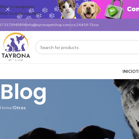
Skip to navigation
Skip to main content
57 3173945894
info@tayronapetshop.com
cra 24 #19-73sur
INICIO
T
Blog
Home
/
Otros