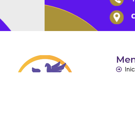
Me
Ini
Per
Ga
Otr
Co