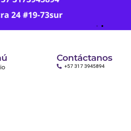
nú
Contáctanos
cio
+57 317 3945894
info@tayronapetshop.com
ro
to
os Animales
ntáctanos