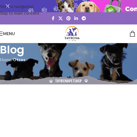
Skip to navigation
Skip to main content
MENU
Blog
Home
/
Otros