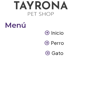
Menú
Inicio
Perro
Gato
Otros Animales
Contáctanos
Contáctanos
+57 317 3945894
info@tayronapetshop.com