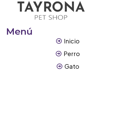
Menú
Inicio
Perro
Gato
Otros Animales
Contáctanos
Contáctanos
+57 317 3945894
info@tayronapetshop.com