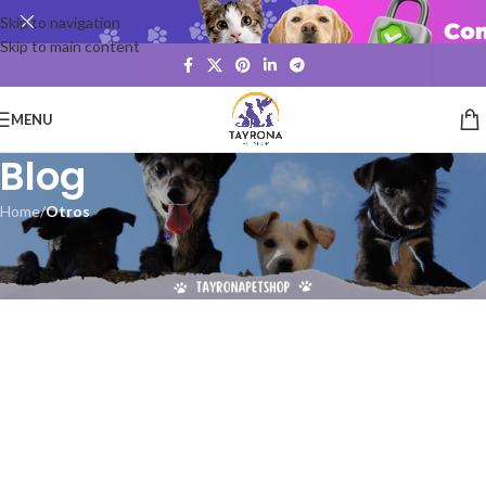
Skip to navigation
Skip to main content
MENU
Blog
Home
/
Otros