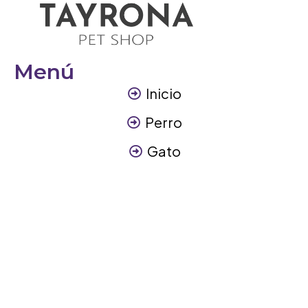
Menú
Inicio
Perro
Gato
Otros Animales
Contáctanos
Contáctanos
+57 317 3945894
info@tayronapetshop.com