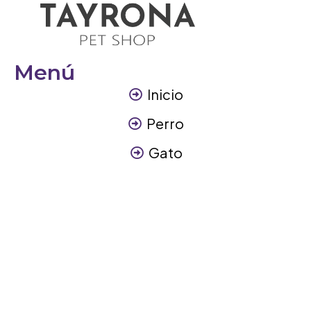
Menú
Inicio
Perro
Gato
Otros Animales
Contáctanos
Contáctanos
+57 317 3945894
info@tayronapetshop.com