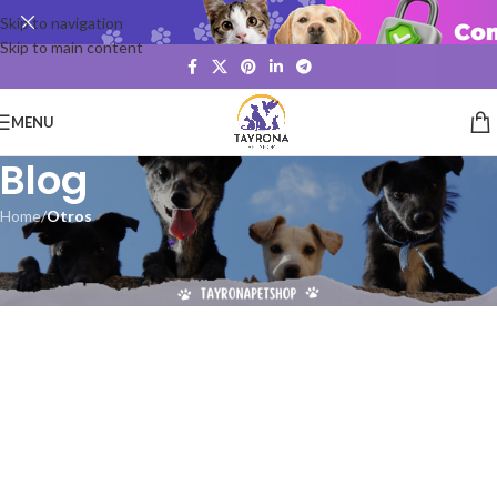
Skip to navigation
Skip to main content
MENU
Blog
Home
/
Otros