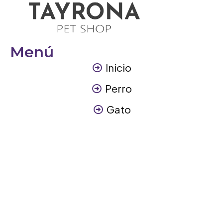
Menú
Inicio
Perro
Gato
Otros Animales
Contáctanos
Contáctanos
+57 317 3945894
info@tayronapetshop.com