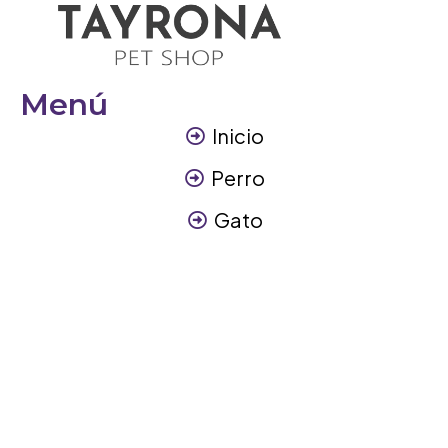
Menú
Inicio
Perro
Gato
Otros Animales
Contáctanos
Contáctanos
+57 317 3945894
info@tayronapetshop.com