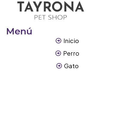
Menú
Inicio
Perro
Gato
Otros Animales
Contáctanos
Contáctanos
+57 317 3945894
info@tayronapetshop.com