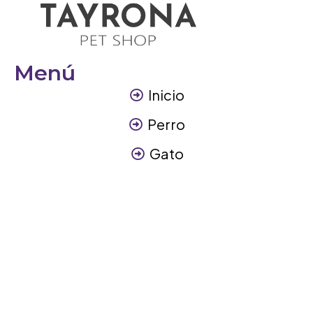
Menú
Inicio
Perro
Gato
Otros Animales
Contáctanos
Contáctanos
+57 317 3945894
info@tayronapetshop.com