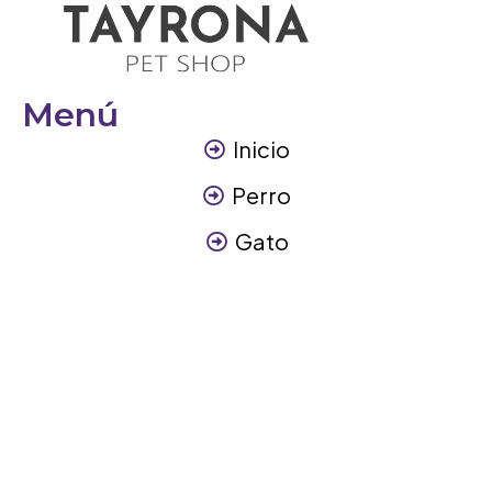
Menú
Inicio
Perro
Gato
Otros Animales
Contáctanos
Contáctanos
+57 317 3945894
info@tayronapetshop.com