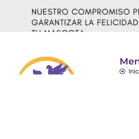
Me
Ini
Per
Ga
Otr
Co