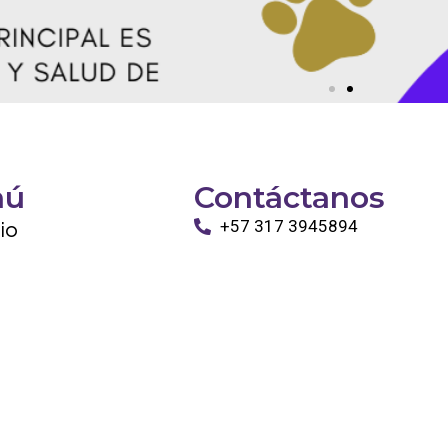
nú
Contáctanos
cio
+57 317 3945894
info@tayronapetshop.com
ro
to
os Animales
ntáctanos