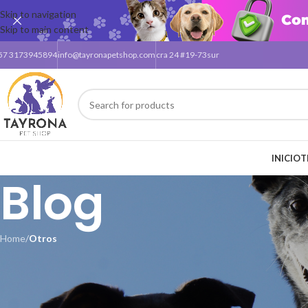
Skip to navigation
Skip to main content
57 3173945894
info@tayronapetshop.com
cra 24 #19-73sur
INICIO
T
Blog
Home
/
Otros