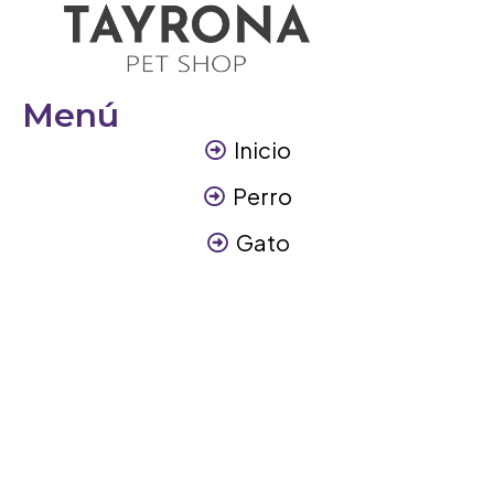
Menú
Inicio
Perro
Gato
Otros Animales
Contáctanos
Contáctanos
+57 317 3945894
info@tayronapetshop.com