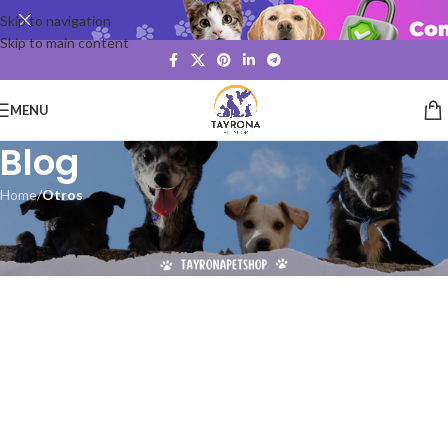
Skip to navigation
Skip to main content
MENU
Blog
Home
/
Otros