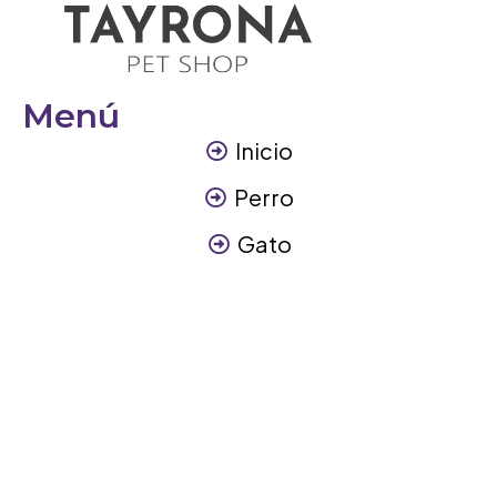
Menú
Inicio
Perro
Gato
Otros Animales
Contáctanos
Contáctanos
+57 317 3945894
info@tayronapetshop.com