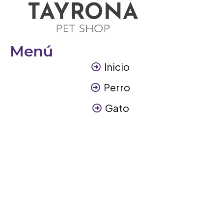
Menú
Inicio
Perro
Gato
Otros Animales
Contáctanos
Contáctanos
+57 317 3945894
info@tayronapetshop.com