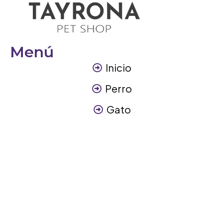
Menú
Inicio
Perro
Gato
Otros Animales
Contáctanos
Contáctanos
+57 317 3945894
info@tayronapetshop.com