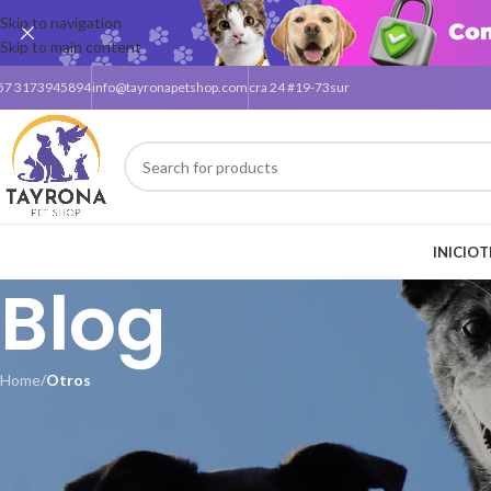
Skip to navigation
Skip to main content
57 3173945894
info@tayronapetshop.com
cra 24 #19-73sur
INICIO
T
Blog
Home
/
Otros