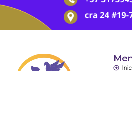
Me
Ini
Per
Ga
Otr
Co