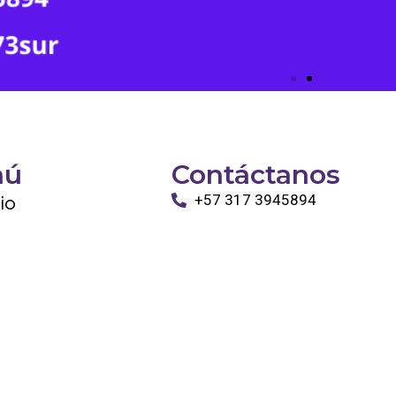
nú
Contáctanos
cio
+57 317 3945894
info@tayronapetshop.com
ro
to
os Animales
ntáctanos