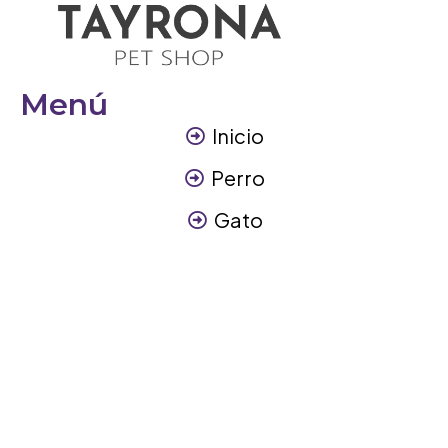
Menú
Inicio
Perro
Gato
Otros Animales
Contáctanos
Contáctanos
+57 317 3945894
info@tayronapetshop.com