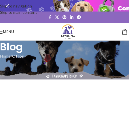
Skip to navigation
Skip to main content
MENU
Blog
Home
/
Otros