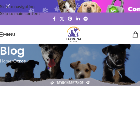
Skip to navigation
Skip to main content
MENU
Blog
Home
/
Otros