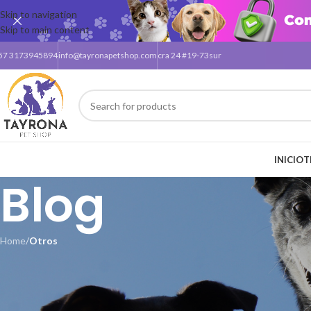
Skip to navigation
Skip to main content
57 3173945894
info@tayronapetshop.com
cra 24 #19-73sur
INICIO
T
Blog
Home
/
Otros