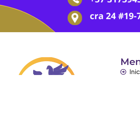
Me
Ini
Per
Ga
Otr
Co