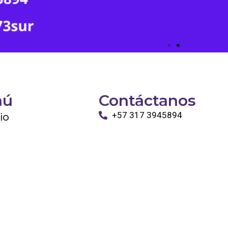
nú
Contáctanos
cio
+57 317 3945894
info@tayronapetshop.com
ro
to
os Animales
ntáctanos