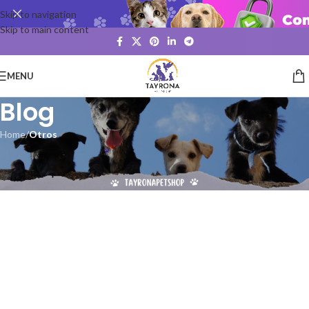
Skip to navigation
Skip to main content
MENU
Blog
Home
/
Otros