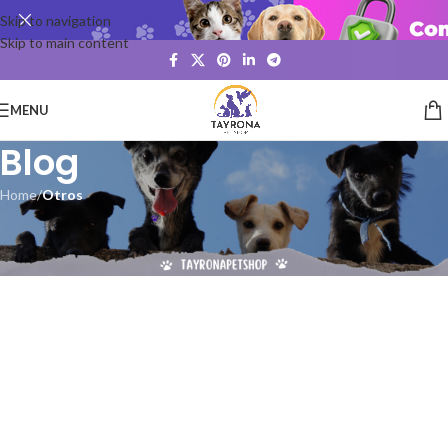
Skip to navigation
Skip to main content
MENU
Blog
Home
/
Otros