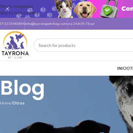
Skip to navigation
Skip to main content
57 3173945894
info@tayronapetshop.com
cra 24 #19-73sur
INICIO
T
Blog
Home
/
Otros