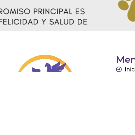
Me
Ini
Per
Ga
Otr
Co