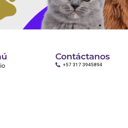
nú
Contáctanos
cio
+57 317 3945894
info@tayronapetshop.com
ro
to
os Animales
ntáctanos