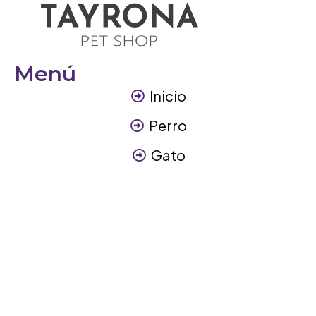
Menú
Inicio
Perro
Gato
Otros Animales
Contáctanos
Contáctanos
+57 317 3945894
info@tayronapetshop.com