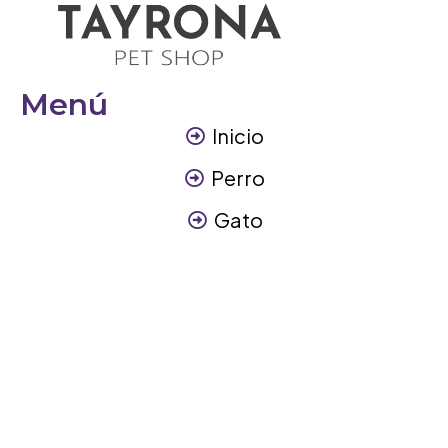
Menú
Inicio
Perro
Gato
Otros Animales
Contáctanos
Contáctanos
+57 317 3945894
info@tayronapetshop.com