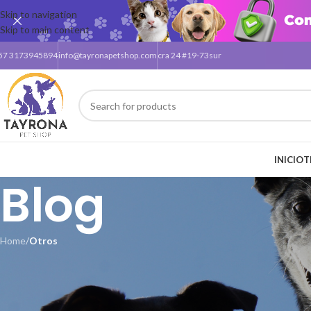
Skip to navigation
Skip to main content
57 3173945894
info@tayronapetshop.com
cra 24 #19-73sur
INICIO
T
Blog
Home
/
Otros