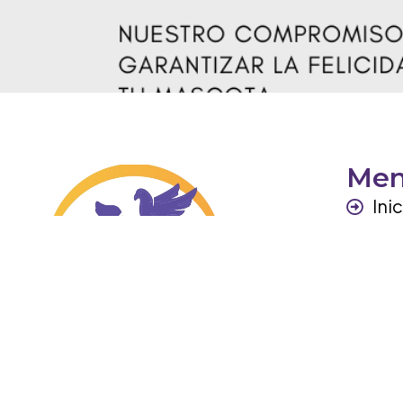
Me
Ini
Per
Ga
Otr
Co