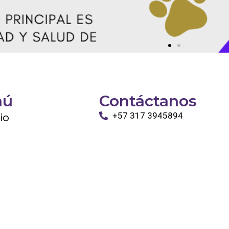
nú
Contáctanos
cio
+57 317 3945894
info@tayronapetshop.com
ro
to
os Animales
ntáctanos