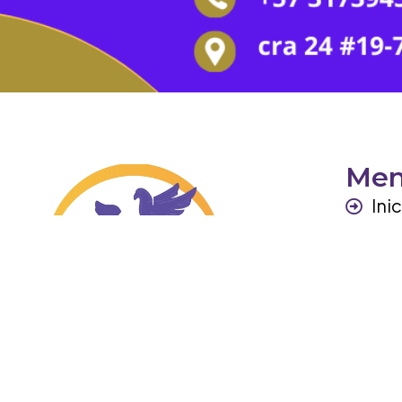
Me
Ini
Per
Ga
Otr
Co