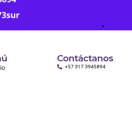
nú
Contáctanos
cio
+57 317 3945894
info@tayronapetshop.com
ro
to
os Animales
ntáctanos