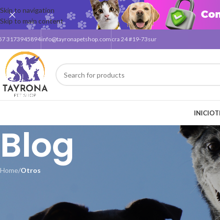
Skip to navigation
Skip to main content
57 3173945894
info@tayronapetshop.com
cra 24 #19-73sur
INICIO
T
Blog
Home
/
Otros