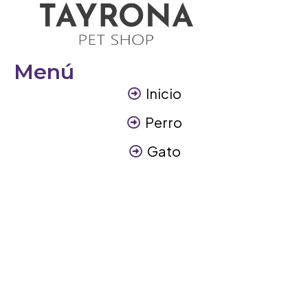
Menú
Inicio
Perro
Gato
Otros Animales
Contáctanos
Contáctanos
+57 317 3945894
info@tayronapetshop.com