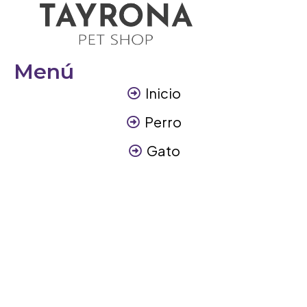
Menú
Inicio
Perro
Gato
Otros Animales
Contáctanos
Contáctanos
+57 317 3945894
info@tayronapetshop.com