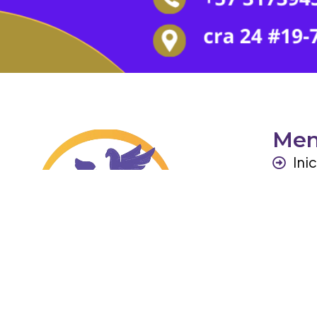
Me
Ini
Per
Ga
Otr
Co