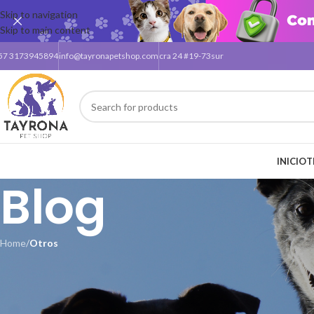
Skip to navigation
Skip to main content
57 3173945894
info@tayronapetshop.com
cra 24 #19-73sur
INICIO
T
Blog
Home
/
Otros