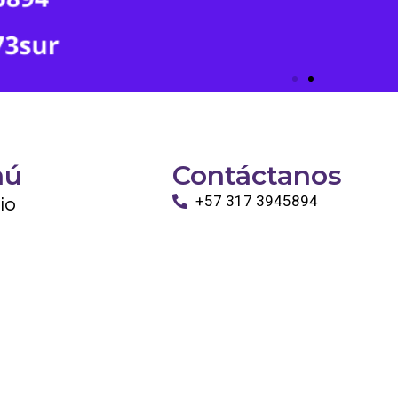
nú
Contáctanos
cio
+57 317 3945894
info@tayronapetshop.com
ro
to
os Animales
ntáctanos