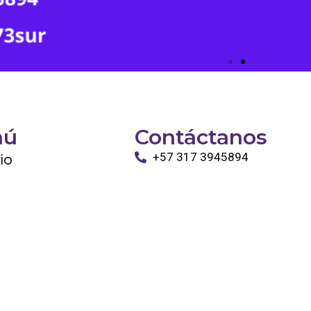
nú
Contáctanos
cio
+57 317 3945894
info@tayronapetshop.com
ro
to
os Animales
ntáctanos