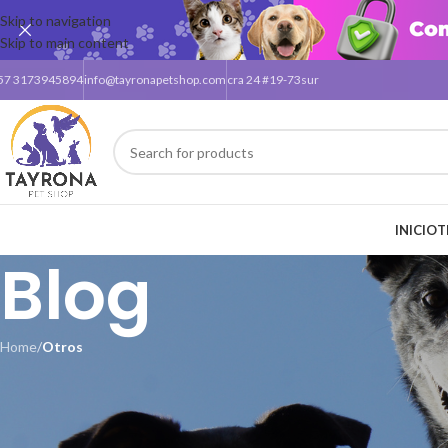
Skip to navigation
Skip to main content
57 3173945894
info@tayronapetshop.com
cra 24 #19-73sur
INICIO
T
Blog
Home
/
Otros