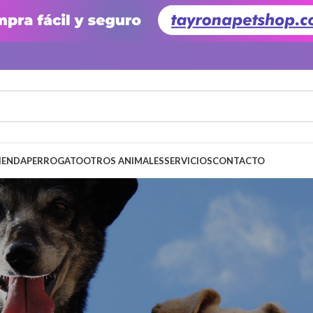
IENDA
PERRO
GATO
OTROS ANIMALES
SERVICIOS
CONTACTO