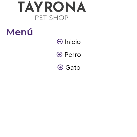
Menú
Inicio
Perro
Gato
Otros Animales
Contáctanos
Contáctanos
+57 317 3945894
info@tayronapetshop.com