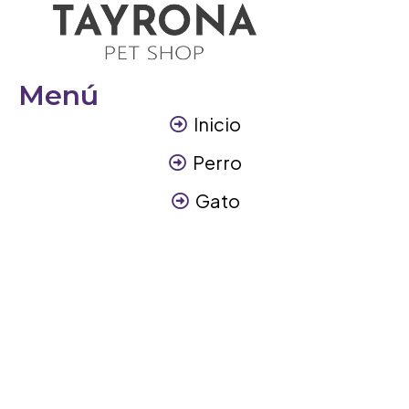
Menú
Inicio
Perro
Gato
Otros Animales
Contáctanos
Contáctanos
+57 317 3945894
info@tayronapetshop.com