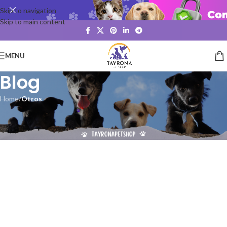
Skip to navigation
Skip to main content
MENU
Blog
Home
/
Otros