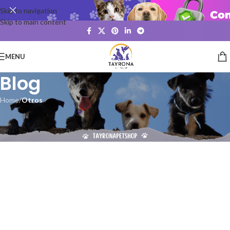
Skip to navigation
Skip to main content
MENU
Blog
Home
/
Otros