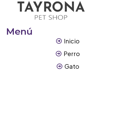
Menú
Inicio
Perro
Gato
Otros Animales
Contáctanos
Contáctanos
+57 317 3945894
info@tayronapetshop.com