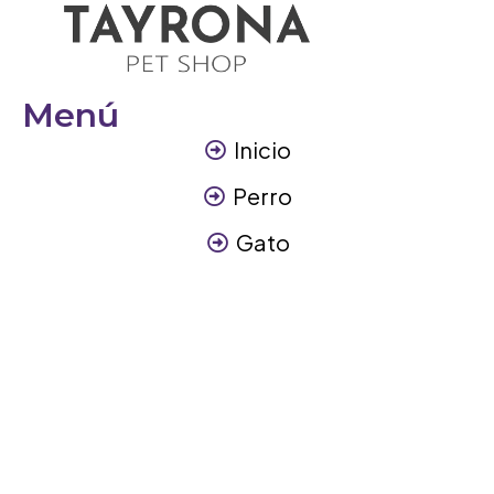
Menú
Inicio
Perro
Gato
Otros Animales
Contáctanos
Contáctanos
+57 317 3945894
info@tayronapetshop.com