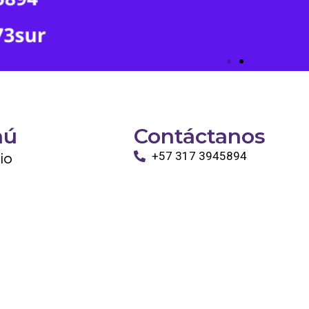
nú
Contáctanos
cio
+57 317 3945894
info@tayronapetshop.com
ro
to
os Animales
ntáctanos