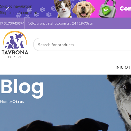
Skip to navigation
Skip to main content
57 3173945894
info@tayronapetshop.com
cra 24 #19-73sur
INICIO
T
Blog
Home
/
Otros