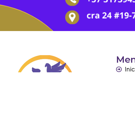
Me
Ini
Per
Ga
Otr
Co