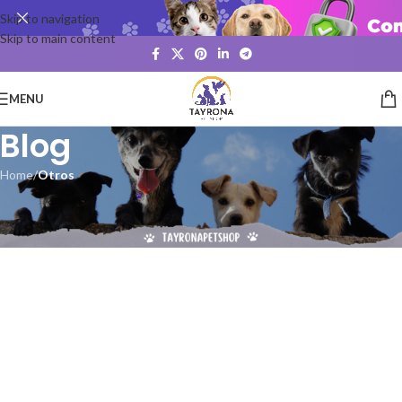
Skip to navigation
Skip to main content
MENU
Blog
Home
/
Otros