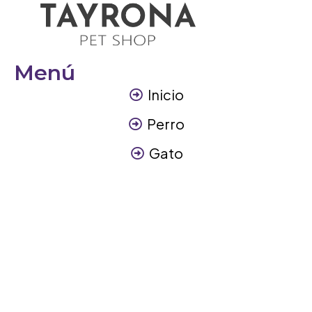
Menú
Inicio
Perro
Gato
Otros Animales
Contáctanos
Contáctanos
+57 317 3945894
info@tayronapetshop.com