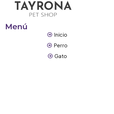
Menú
Inicio
Perro
Gato
Otros Animales
Contáctanos
Contáctanos
+57 317 3945894
info@tayronapetshop.com