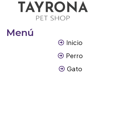
Menú
Inicio
Perro
Gato
Otros Animales
Contáctanos
Contáctanos
+57 317 3945894
info@tayronapetshop.com