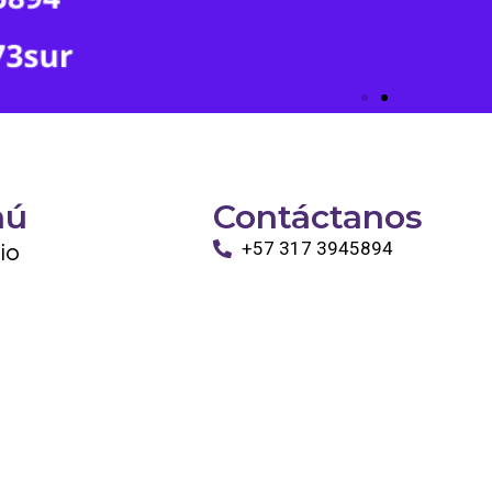
nú
Contáctanos
cio
+57 317 3945894
info@tayronapetshop.com
ro
to
os Animales
ntáctanos