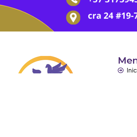
Me
Ini
Per
Ga
Otr
Co