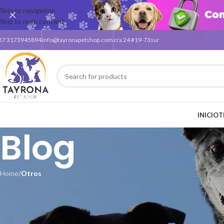
Skip to navigation
Skip to main content
57 3173945894
info@tayronapetshop.com
cra 24 #19-73sur
INICIO
T
Blog
Home
/
Otros