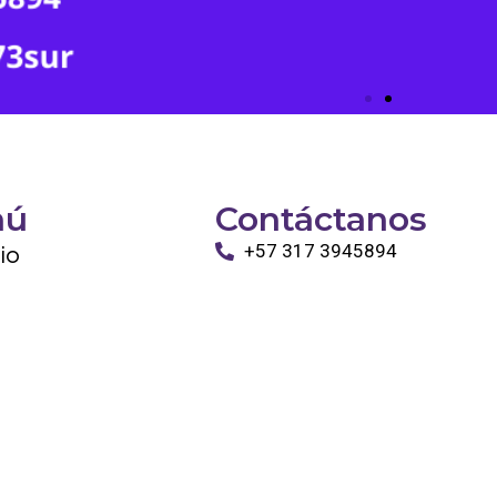
nú
Contáctanos
cio
+57 317 3945894
info@tayronapetshop.com
ro
to
os Animales
ntáctanos