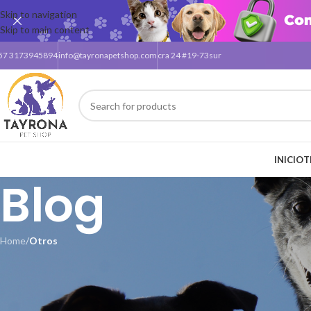
Skip to navigation
Skip to main content
57 3173945894
info@tayronapetshop.com
cra 24 #19-73sur
INICIO
T
Blog
Home
/
Otros