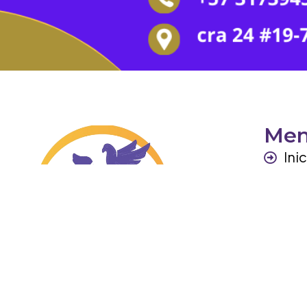
Me
Ini
Per
Ga
Otr
Co