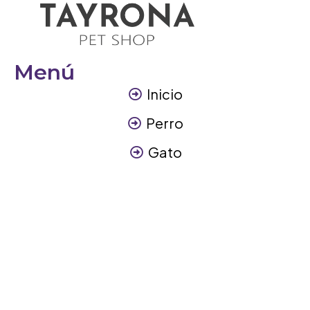
Menú
Inicio
Perro
Gato
Otros Animales
Contáctanos
Contáctanos
+57 317 3945894
info@tayronapetshop.com