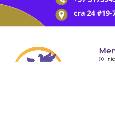
Me
Ini
Per
Ga
Otr
Co