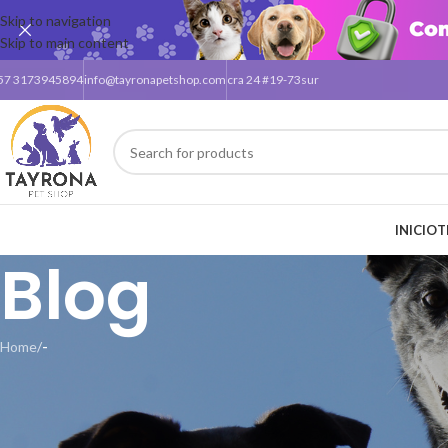
Skip to navigation
Skip to main content
57 3173945894
info@tayronapetshop.com
cra 24 #19-73sur
INICIO
T
Blog
Home
/
-