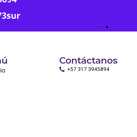
nú
Contáctanos
cio
+57 317 3945894
info@tayronapetshop.com
ro
to
os Animales
ntáctanos